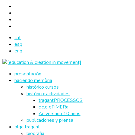
cat
esp
eng
presentación
haciendo memòria
histórico cursos
histórico: actividades
tragantPROCESSOS
ciclo eFÍMERa
Aniversario 10 años
publicaciones y prensa
olga tragant
biografía