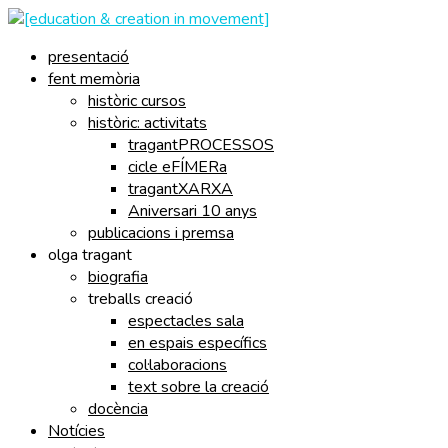
presentació
fent memòria
històric cursos
històric: activitats
tragantPROCESSOS
cicle eFÍMERa
tragantXARXA
Aniversari 10 anys
publicacions i premsa
olga tragant
biografia
treballs creació
espectacles sala
en espais específics
col·laboracions
text sobre la creació
docència
Notícies