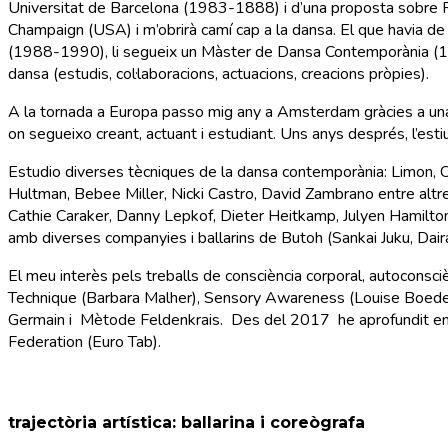
Universitat de Barcelona (1983-1888) i d’una proposta sobre Psic
Champaign (USA) i m’obrirà camí cap a la dansa. El que havia de
(1988-1990), li segueix un Màster de Dansa Contemporània (1
dansa (estudis, col·laboracions, actuacions, creacions pròpies).
A la tornada a Europa passo mig any a Amsterdam gràcies a una 
on segueixo creant, actuant i estudiant. Uns anys després, l’est
Estudio diverses tècniques de la dansa contemporània: Limon, 
Hultman, Bebee Miller, Nicki Castro, David Zambrano entre altre
Cathie Caraker, Danny Lepkof, Dieter Heitkamp, Julyen Hamilto
amb diverses companyies i ballarins de Butoh (Sankai Juku, Dai
El meu interès pels treballs de consciència corporal, autoconsc
Technique (Barbara Malher), Sensory Awareness (Louise Boedek
Germain i Mètode Feldenkrais. Des del 2017 he aprofundit en e
Federation (Euro Tab).
trajectòria artística: ballarina i coreògrafa