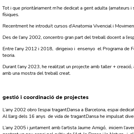
Tot i que prioritàriament m’he dedicat a gent adulta (amateurs i
físiques.
Recentment he introduït cursos d’Anatomia Vivencial i Moviment
Des de l’any 2002, concentro gran part del treball docent a l’es
Entre l’any 2012 i 2018, dirigeixo i ensenyo el Programa de F
teoria.
Durant l’any 2023, he realitzat un projecte amb taller + creació,
amb una mostra del treball creat.
gestió i coordinació de projectes
L’any 2002 obro l’espai tragantDansa a Barcelona, espai dedicat a
Al llarg dels 16 anys de vida de tragantDansa he impulsat diver
L’any 2005 i juntament amb l’artista Jaume Amigó, iniciem l’aven