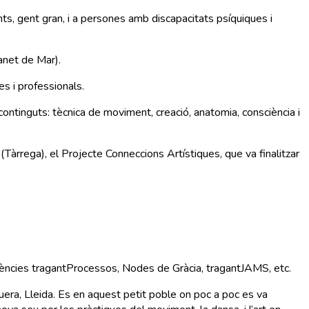
nts, gent gran, i a persones amb discapacitats psíquiques i
anet de Mar).
s i professionals.
tinguts: tècnica de moviment, creació, anatomia, consciència i
 (Tàrrega), el Projecte Conneccions Artístiques, que va finalitzar
idències tragantProcessos, Nodes de Gràcia, tragantJAMS, etc.
uera, Lleida. Es en aquest petit poble on poc a poc es va