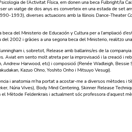
ologia de l’Activitat Física, em donen una beca Fulbright/la Caixa
 ser un viatge de dos anys es converteix en una estada de set any
990-1993), diverses actuacions amb la Illinois Dance-Theater 
beca del Ministerio de Educación y Cultura per a l’ampliació d’
iu del 2002 i gràcies a una segona beca del Ministerio, realitzo u
Cunningham i, sobretot, Release amb ballarins/es de la companyi
s. Aviat em sento molt atreta per la improvisació i la creació i 
n, Andrew Harwood, etc) i composició (Renée Wadleigh, Bessie Sc
rakudakan, Kazuo Ohno, Yoshito Onho i Mitsuyo Vesugi).
iència i anatomia m’ha portat a acostar-me a diversos mètodes i t
er, Núria Vives), Body Mind Centering, Skinner Release Techniq
l Mètode Feldenkrais i actualment sóc professora d’aquest mètod