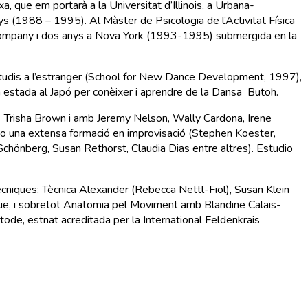
, que em portarà a la Universitat d’Illinois, a Urbana-
s (1988 – 1995). Al Màster de Psicologia de l’Activitat Física
Company i dos anys a Nova York (1993-1995) submergida en la
estudis a l’estranger (School for New Dance Development, 1997),
na estada al Japó per conèixer i aprendre de la Dansa Butoh.
a Trisha Brown i amb Jeremy Nelson, Wally Cardona, Irene
rebo una extensa formació en improvisació (Stephen Koester,
hönberg, Susan Rethorst, Claudia Dias entre altres). Estudio
ècniques: Tècnica Alexander (Rebecca Nettl-Fiol), Susan Klein
ue, i sobretot Anatomia pel Moviment amb Blandine Calais-
e, estnat acreditada per la International Feldenkrais