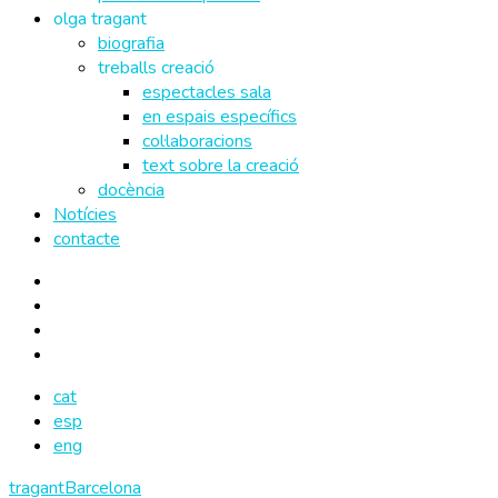
olga tragant
biografia
treballs creació
espectacles sala
en espais específics
col·laboracions
text sobre la creació
docència
Notícies
contacte
cat
esp
eng
tragantBarcelona