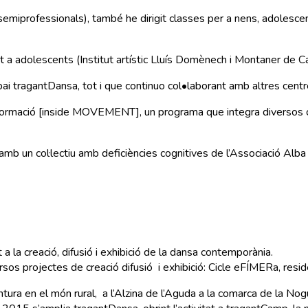
 semiprofessionals), també he dirigit classes per a nens, adolesce
 a adolescents (Institut artístic Lluís Domènech i Montaner de C
pai tragantDansa, tot i que continuo col•laborant amb altres centre
ormació [inside MOVEMENT], un programa que integra diversos con
 amb un col·lectiu amb deficiències cognitives de l’Associació Alba
 la creació, difusió i exhibició de la dansa contemporània.
sos projectes de creació difusió i exhibició: Cicle eFÍMERa, res
tura en el món rural, a l’Alzina de l’Aguda a la comarca de la Nog