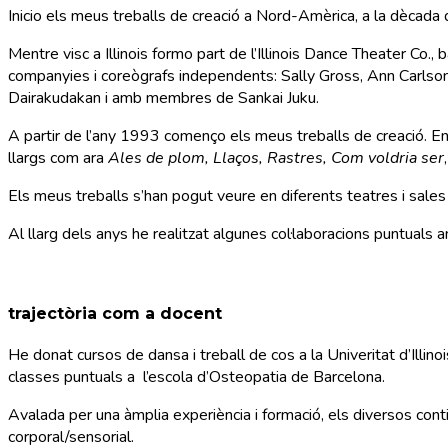
Inicio els meus treballs de creació a Nord-Amèrica, a la dècada d
Mentre visc a Illinois formo part de l’Illinois Dance Theater C
companyies i coreògrafs independents: Sally Gross, Ann Carlso
Dairakudakan i amb membres de Sankai Juku.
A partir de l’any 1993 començo els meus treballs de creació. E
llargs com ara
Ales de plom, Llaços, Rastres, Com voldria ser
Els meus treballs s’han pogut veure en diferents teatres i sales 
Al llarg dels anys he realitzat algunes col·laboracions puntuals a
trajectòria com a docent
He donat cursos de dansa i treball de cos a la Univeritat d’Illino
classes puntuals a l’escola d’Osteopatia de Barcelona.
Avalada per una àmplia experiència i formació, els diversos con
corporal/sensorial.