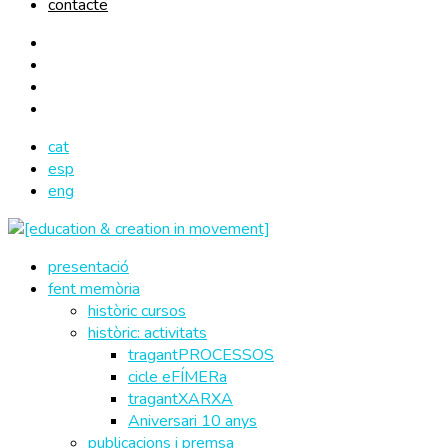
contacte
cat
esp
eng
presentació
fent memòria
històric cursos
històric: activitats
tragantPROCESSOS
cicle eFÍMERa
tragantXARXA
Aniversari 10 anys
publicacions i premsa