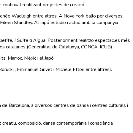
 continuat realitzant projectes de creació.
 Renée Wadleigh entre altres. A Nova York ballo per diverses
ileen Standley. Al Japó estudio i actuo amb la companyia
tite, i Suite d’Aigua
. Posteriorment realitzo espectacles més
ques catalanes (Generalitat de Catalunya, CONCA, ICUB).
ts, Marroc, Mèxic i el Japó.
Borucki , Emmanuel Grivet i Michèle Ettori entre altres).
ca de Barcelona, a diversos centres de dansa i centres culturals i
t creatiu, composició, dansa contemporània i consciència