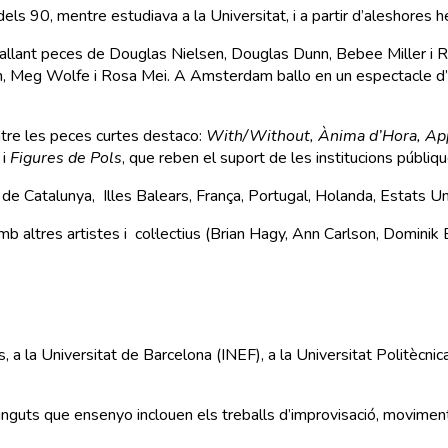
els 90, mentre estudiava a la Universitat, i a partir d’aleshores he
o., ballant peces de Douglas Nielsen, Douglas Dunn, Bebee Miller i
n, Meg Wolfe i Rosa Mei. A Amsterdam ballo en un espectacle d’E
ntre les peces curtes destaco:
With/Without, Ànima d’Hora, Appe
, i
Figures de Pols
, que reben el suport de les institucions públi
de Catalunya, Illes Balears, França, Portugal, Holanda, Estats Uni
mb altres artistes i col·lectius (Brian Hagy, Ann Carlson, Dominik 
is, a la Universitat de Barcelona (INEF), a la Universitat Politècni
tinguts que ensenyo inclouen els treballs d’improvisació, movimen