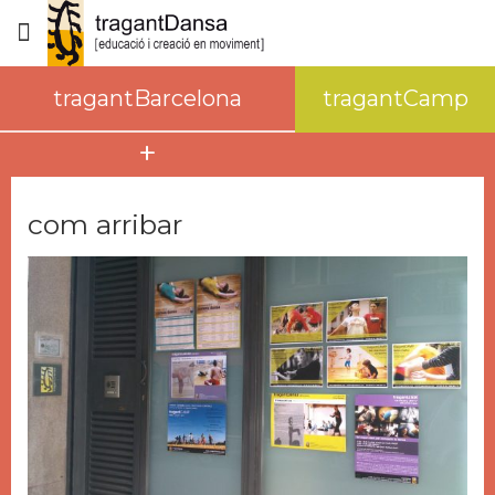
tragantBarcelona
tragantCamp
CURSOS REGULARS
com arribar
CURSOS ONLINE
LLOGUERS
sobre tragantBarcelona
espai
com arribar