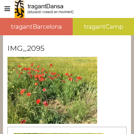
tragantBarcelona
tragantCamp
IMG_2095