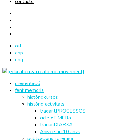
contacte
cat
esp
eng
presentació
fent memòria
històric cursos
històric: activitats
tragantPROCESSOS
cicle eFÍMERa
tragantXARXA
Aniversari 10 anys
publicacions i premsa