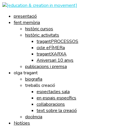
presentació
fent memòria
històric cursos
històric: activitats
tragantPROCESSOS
cicle eFÍMERa
tragantXARXA
Aniversari 10 anys
publicacions i premsa
olga tragant
biografia
treballs creació
espectacles sala
en espais específics
col·laboracions
text sobre la creació
docència
Notícies