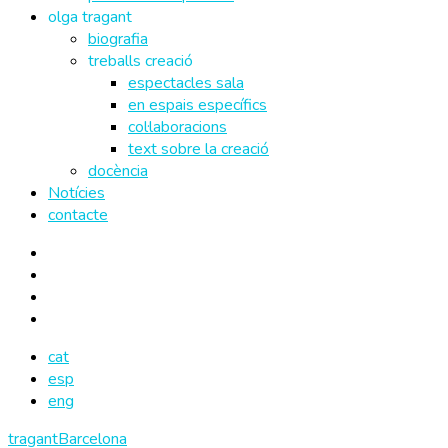
olga tragant
biografia
treballs creació
espectacles sala
en espais específics
col·laboracions
text sobre la creació
docència
Notícies
contacte
cat
esp
eng
tragantBarcelona