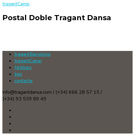
tragantCamp
Postal Doble Tragant Dansa
tragantBarcelona
tragantCamp
Notícies
Inici
contacte
info@tragantdansa.com / (+34) 666 28 57 15 /
(+34) 93 539 89 49