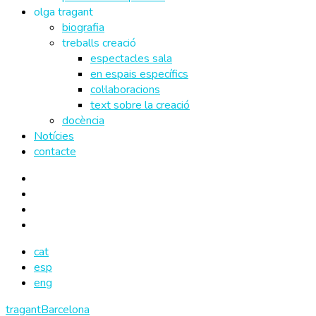
olga tragant
biografia
treballs creació
espectacles sala
en espais específics
col·laboracions
text sobre la creació
docència
Notícies
contacte
cat
esp
eng
tragantBarcelona