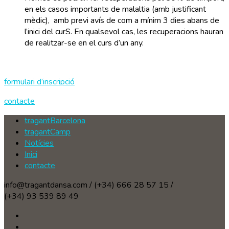
en els casos importants de malaltia (amb justificant
mèdic), amb previ avís de com a mínim 3 dies abans de
l’inici del curS. En qualsevol cas, les recuperacions hauran
de realitzar-se en el curs d’un any.
formulari d’inscripció
contacte
tragantBarcelona
tragantCamp
Notícies
Inici
contacte
info@tragantdansa.com / (+34) 666 28 57 15 /
(+34) 93 539 89 49