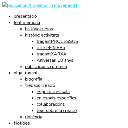
presentació
fent memòria
històric cursos
històric: activitats
tragantPROCESSOS
cicle eFÍMERa
tragantXARXA
Aniversari 10 anys
publicacions i premsa
olga tragant
biografia
treballs creació
espectacles sala
en espais específics
col·laboracions
text sobre la creació
docència
Notícies