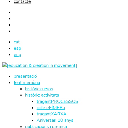
contacte
cat
esp
eng
presentació
fent memòria
històric cursos
històric: activitats
tragantPROCESSOS
cicle eFÍMERa
tragantXARXA
Aniversari 10 anys
publicacions i premsa