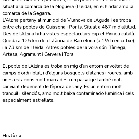
situat a la comarca de la Noguera (Lleida), en el llindar amb la
comarca de la Segarra.
L’Alzina pertany al municipi de Vilanova de l’Aguda i es troba
entre els pobles de Guissona i Ponts. Situat a 487 m d’altitud.
Des de l’Alzina hi ha vistes espectaculars cap el Pirineu català.
Queda a 125 km de distància de Barcelona (a 1½ h en cotxe),
i a 73 km de Lleida. Altres pobles de la vora són: Tàrrega,
Artesa, Agramunt i Cervera i Torà.
El poble de l’Alzina es troba en mig d’un entorn envoltat de
camps d’ordi i blat, i d’alguns bosquets d’alzines i roures, amb
unes estacions molt marcades i un paisatge també molt
canviant depenent de l’època de l’any. És un entorn molt
tranquil i silenciós, amb molt baixa contaminació lumínica i cels
especialment estrellats.
Història