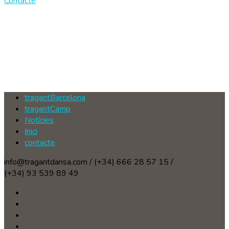
Contacte
tragantBarcelona
tragantCamp
Notícies
Inici
contacte
info@tragantdansa.com / (+34) 666 28 57 15 /
(+34) 93 539 89 49