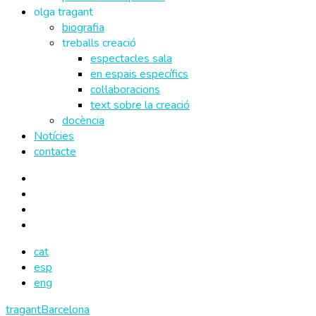
olga tragant
biografia
treballs creació
espectacles sala
en espais específics
col·laboracions
text sobre la creació
docència
Notícies
contacte
cat
esp
eng
tragantBarcelona