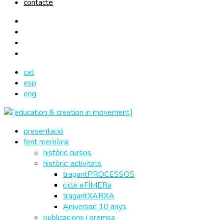
contacte
cat
esp
eng
presentació
fent memòria
històric cursos
històric: activitats
tragantPROCESSOS
cicle eFÍMERa
tragantXARXA
Aniversari 10 anys
publicacions i premsa