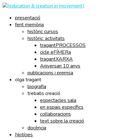
presentació
fent memòria
històric cursos
històric: activitats
tragantPROCESSOS
cicle eFÍMERa
tragantXARXA
Aniversari 10 anys
publicacions i premsa
olga tragant
biografia
treballs creació
espectacles sala
en espais específics
col·laboracions
text sobre la creació
docència
Notícies